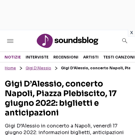
in
x
Sezioni
NOTIZIE
INTERVISTE
RECENSIONI
ARTISTI
TESTI CANZONI
Home
Gigi D'Alessio
Gigi D’Alessio, concerto Napoli, Piazz
NOTIZIE
ARTISTI
Gigi D’Alessio, concerto
RECENSIONI MUSICALI
TESTI CANZONI
Napoli, Piazza Plebiscito, 17
INTERVISTE
TOUR ED EVENTI
giugno 2022: biglietti e
GOSSIP E CURIOSITÀ
TALENT SHOW
anticipazioni
Gigi D’Alessio in concerto a Napoli, venerdì 17
giugno 2022: informazioni biglietti, anticipazioni