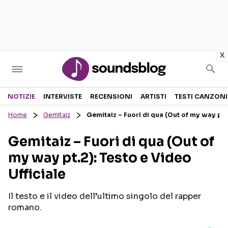
in
x
Sezioni
NOTIZIE
INTERVISTE
RECENSIONI
ARTISTI
TESTI CANZONI
Home
Gemitaiz
Gemitaiz – Fuori di qua (Out of my way pt.2
NOTIZIE
ARTISTI
Gemitaiz – Fuori di qua (Out of
RECENSIONI MUSICALI
TESTI CANZONI
my way pt.2): Testo e Video
INTERVISTE
TOUR ED EVENTI
Ufficiale
GOSSIP E CURIOSITÀ
TALENT SHOW
Il testo e il video dell’ultimo singolo del rapper
romano.