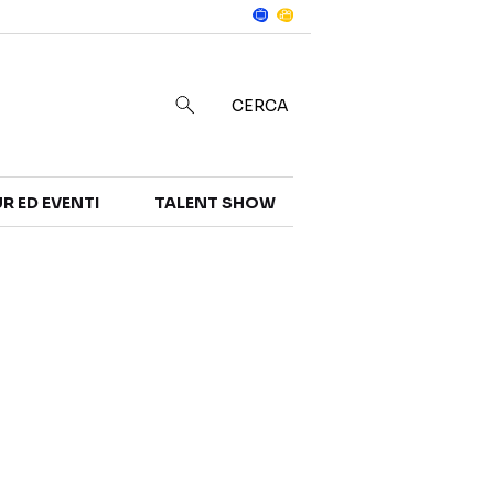
Notizie
in
CERCA
R ED EVENTI
TALENT SHOW