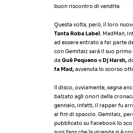
buon riscontro di vendite.
Questa volta, però, il loro nuo
Tanta Roba Label
. MadMan, inf
ad essere entrato a far parte del
con Gemitaiz sarà il suo primo
da
Guè Pequeno
e
Dj Harsh,
do
fa Mad,
avvenuta lo scorso ott
Il disco, ovviamente, segna anc
balzato agli onori della cronac
gennaio, infatti, il rapper fu a
ai fini di spaccio. Gemitaiz, p
pubblicato su Facebook lo sco
suoi fans che la vicenda si è con