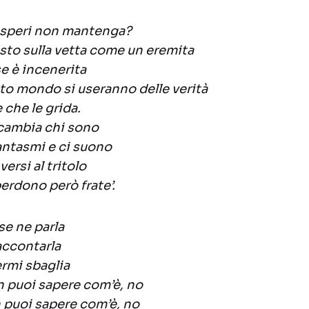
 speri non mantenga?
sto sulla vetta come un eremita
e è incenerita
to mondo si useranno delle verità
 che le grida.
cambia chi sono
fantasmi e ci suono
versi al tritolo
erdono però frate’.
se ne parla
raccontarla
rmi sbaglia
 puoi sapere com’è, no
 puoi sapere com’è, no