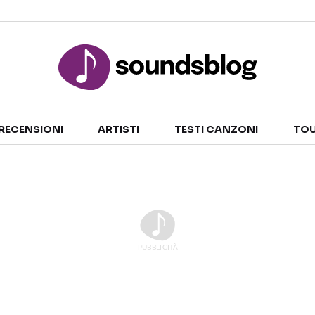
Sezioni
RECENSIONI
ARTISTI
TESTI CANZONI
TOU
NOTIZIE
ARTISTI
RECENSIONI MUSICALI
TESTI CANZONI
INTERVISTE
TOUR ED EVENTI
GOSSIP E CURIOSITÀ
TALENT SHOW