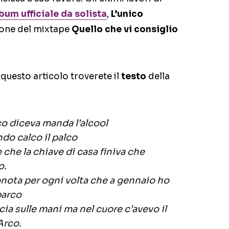
lbum ufficiale da solista
,
L’unico
zione del mixtape
Quello che vi consiglio
questo articolo troverete il
testo
della
co diceva manda l’alcool
do calco il palco
 che la chiave di casa finiva che
o.
ota per ogni volta che a gennaio ho
parco
ccia sulle mani ma nel cuore c’avevo il
Arco.