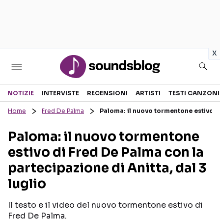
in
x
Sezioni
NOTIZIE
INTERVISTE
RECENSIONI
ARTISTI
TESTI CANZONI
Home
Fred De Palma
Paloma: il nuovo tormentone estivo di
NOTIZIE
ARTISTI
Paloma: il nuovo tormentone
RECENSIONI MUSICALI
TESTI CANZONI
estivo di Fred De Palma con la
INTERVISTE
TOUR ED EVENTI
partecipazione di Anitta, dal 3
GOSSIP E CURIOSITÀ
TALENT SHOW
luglio
Il testo e il video del nuovo tormentone estivo di
Fred De Palma.