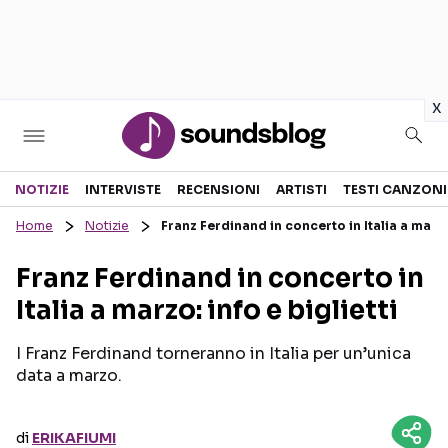
in
x
Sezioni
NOTIZIE
INTERVISTE
RECENSIONI
ARTISTI
TESTI CANZONI
Home
Notizie
Franz Ferdinand in concerto in Italia a marzo:
NOTIZIE
ARTISTI
Franz Ferdinand in concerto in
RECENSIONI MUSICALI
TESTI CANZONI
Italia a marzo: info e biglietti
INTERVISTE
TOUR ED EVENTI
GOSSIP E CURIOSITÀ
TALENT SHOW
I Franz Ferdinand torneranno in Italia per un’unica
data a marzo.
di
ERIKAFIUMI