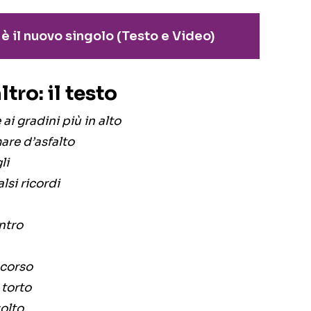
 è il nuovo singolo (Testo e Video)
ltro: il testo
ai gradini più in alto
are d’asfalto
li
lsi ricordi
ntro
ncorso
 torto
olto.