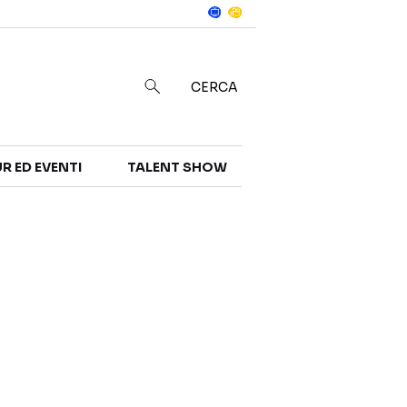
Notizie
in
CERCA
R ED EVENTI
TALENT SHOW