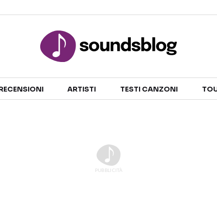
Sezioni
RECENSIONI
ARTISTI
TESTI CANZONI
TOU
NOTIZIE
ARTISTI
RECENSIONI MUSICALI
TESTI CANZONI
INTERVISTE
TOUR ED EVENTI
GOSSIP E CURIOSITÀ
TALENT SHOW