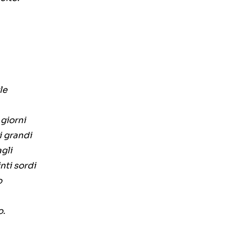
le
giorni
i grandi
gli
nti sordi
o
o.