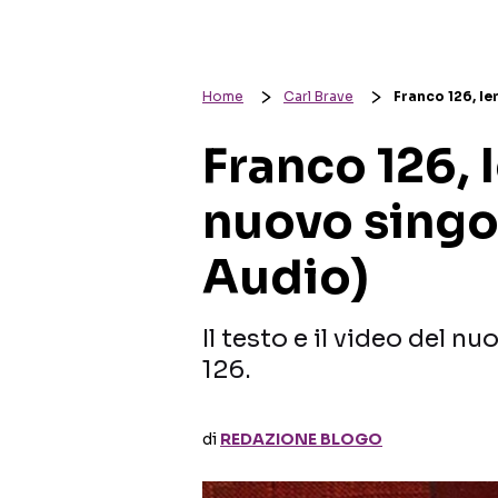
Home
Carl Brave
Franco 126, Ier
Franco 126, Ie
nuovo singo
Audio)
Il testo e il video del n
126.
di
REDAZIONE BLOGO