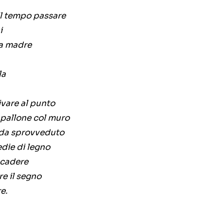
 il tempo passare
i
ia madre
la
ivare al punto
a pallone col muro
a da sprovveduto
die di legno
 cadere
e il segno
e.