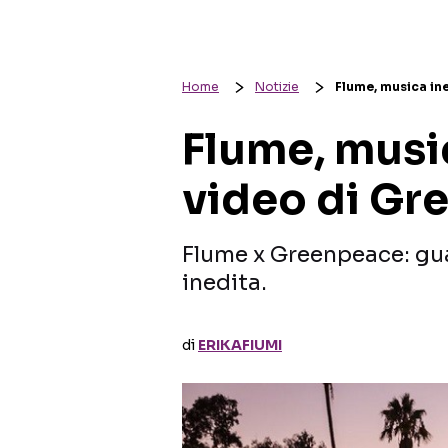
Home
Notizie
Flume, musica in
Flume, music
video di Gr
Flume x Greenpeace: gua
inedita.
di
ERIKAFIUMI