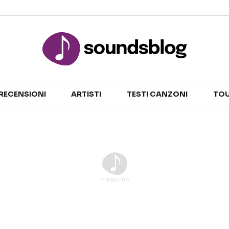
Sezioni
RECENSIONI
ARTISTI
TESTI CANZONI
TOU
NOTIZIE
ARTISTI
RECENSIONI MUSICALI
TESTI CANZONI
INTERVISTE
TOUR ED EVENTI
GOSSIP E CURIOSITÀ
TALENT SHOW