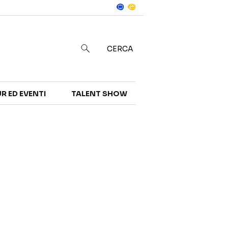
Notizie
in
CERCA
R ED EVENTI
TALENT SHOW