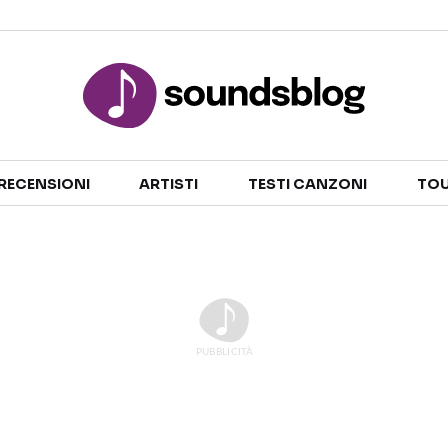
Sezioni
RECENSIONI
ARTISTI
TESTI CANZONI
TOU
NOTIZIE
ARTISTI
RECENSIONI MUSICALI
TESTI CANZONI
INTERVISTE
TOUR ED EVENTI
GOSSIP E CURIOSITÀ
TALENT SHOW