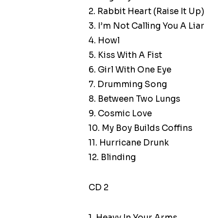
2. Rabbit Heart (Raise It Up)
3. I’m Not Calling You A Liar
4. Howl
5. Kiss With A Fist
6. Girl With One Eye
7. Drumming Song
8. Between Two Lungs
9. Cosmic Love
10. My Boy Builds Coffins
11. Hurricane Drunk
12. Blinding
CD 2
1. Heavy In Your Arms