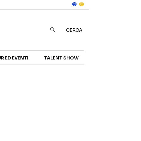
Notizie
in
CERCA
R ED EVENTI
TALENT SHOW