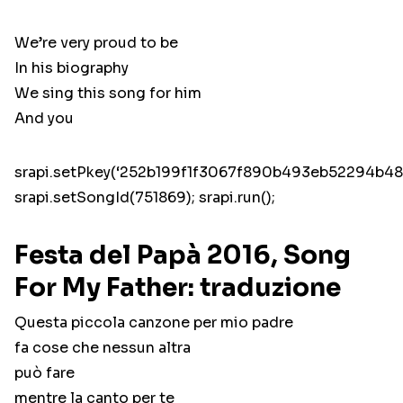
We’re very proud to be
In his biography
We sing this song for him
And you
srapi.setPkey(‘252b199f1f3067f890b493eb52294b48’
srapi.setSongId(751869); srapi.run();
Festa del Papà 2016, Song
For My Father: traduzione
Questa piccola canzone per mio padre
fa cose che nessun altra
può fare
mentre la canto per te