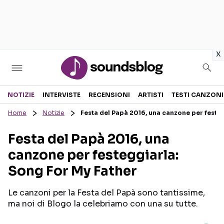
in
x
Sezioni
NOTIZIE
INTERVISTE
RECENSIONI
ARTISTI
TESTI CANZONI
Home
Notizie
Festa del Papà 2016, una canzone per feste
NOTIZIE
ARTISTI
Festa del Papà 2016, una
RECENSIONI MUSICALI
TESTI CANZONI
canzone per festeggiarla:
INTERVISTE
TOUR ED EVENTI
Song For My Father
GOSSIP E CURIOSITÀ
TALENT SHOW
Le canzoni per la Festa del Papà sono tantissime,
ma noi di Blogo la celebriamo con una su tutte.