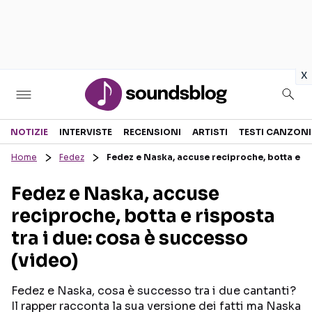
in
x
Sezioni
NOTIZIE
INTERVISTE
RECENSIONI
ARTISTI
TESTI CANZONI
Home
Fedez
Fedez e Naska, accuse reciproche, botta e ri
NOTIZIE
ARTISTI
Fedez e Naska, accuse
RECENSIONI MUSICALI
TESTI CANZONI
reciproche, botta e risposta
INTERVISTE
TOUR ED EVENTI
tra i due: cosa è successo
GOSSIP E CURIOSITÀ
TALENT SHOW
(video)
Fedez e Naska, cosa è successo tra i due cantanti?
Il rapper racconta la sua versione dei fatti ma Naska