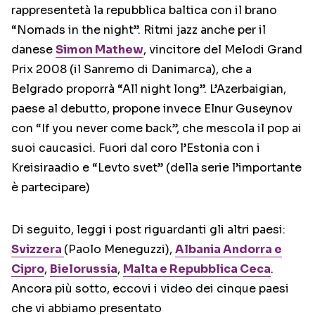
rappresentetà la repubblica baltica con il brano
“Nomads in the night”. Ritmi jazz anche per il
danese
Simon Mathew
, vincitore del Melodi Grand
Prix 2008 (il Sanremo di Danimarca), che a
Belgrado proporrà “All night long”. L’Azerbaigian,
paese al debutto, propone invece Elnur Guseynov
con “If you never come back”, che mescola il pop ai
suoi caucasici. Fuori dal coro l’Estonia con i
Kreisiraadio e “Levto svet” (della serie l’importante
è partecipare)
Di seguito, leggi i post riguardanti gli altri paesi:
Svizzera
(Paolo Meneguzzi),
Albania Andorra e
Cipro
,
Bielorussia
,
Malta e Repubblica Ceca
.
Ancora più sotto, eccovi i video dei cinque paesi
che vi abbiamo presentato