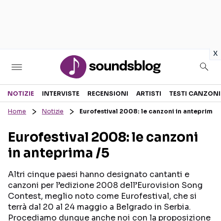
in
x
Sezioni
NOTIZIE
INTERVISTE
RECENSIONI
ARTISTI
TESTI CANZONI
Home
Notizie
Eurofestival 2008: le canzoni in anteprima 
NOTIZIE
ARTISTI
Eurofestival 2008: le canzoni
RECENSIONI MUSICALI
TESTI CANZONI
in anteprima /5
INTERVISTE
TOUR ED EVENTI
GOSSIP E CURIOSITÀ
TALENT SHOW
Altri cinque paesi hanno designato cantanti e
canzoni per l’edizione 2008 dell’Eurovision Song
Contest, meglio noto come Eurofestival, che si
terrà dal 20 al 24 maggio a Belgrado in Serbia.
Procediamo dunque anche noi con la proposizione