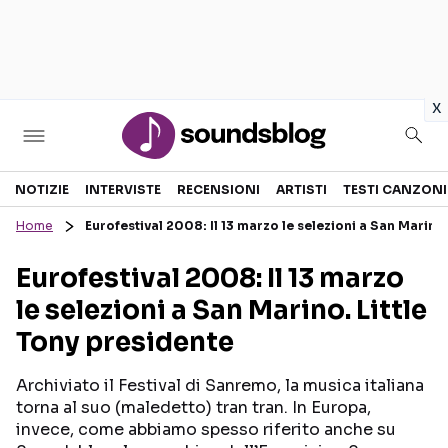
in
x
Sezioni
NOTIZIE
INTERVISTE
RECENSIONI
ARTISTI
TESTI CANZONI
Home
Eurofestival 2008: Il 13 marzo le selezioni a San Marino
NOTIZIE
ARTISTI
Eurofestival 2008: Il 13 marzo
RECENSIONI MUSICALI
TESTI CANZONI
le selezioni a San Marino. Little
INTERVISTE
TOUR ED EVENTI
Tony presidente
GOSSIP E CURIOSITÀ
TALENT SHOW
Archiviato il Festival di Sanremo, la musica italiana
torna al suo (maledetto) tran tran. In Europa,
invece, come abbiamo spesso riferito anche su