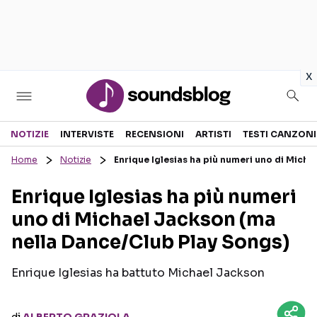
in
x
Sezioni
NOTIZIE
INTERVISTE
RECENSIONI
ARTISTI
TESTI CANZONI
Home
Notizie
Enrique Iglesias ha più numeri uno di Mich
NOTIZIE
ARTISTI
Enrique Iglesias ha più numeri
RECENSIONI MUSICALI
TESTI CANZONI
uno di Michael Jackson (ma
INTERVISTE
TOUR ED EVENTI
nella Dance/Club Play Songs)
GOSSIP E CURIOSITÀ
TALENT SHOW
Enrique Iglesias ha battuto Michael Jackson