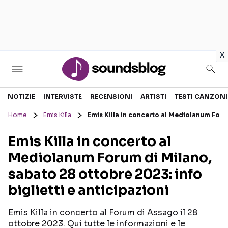
in
x
Sezioni
NOTIZIE
INTERVISTE
RECENSIONI
ARTISTI
TESTI CANZONI
Home
Emis Killa
Emis Killa in concerto al Mediolanum Forum
NOTIZIE
ARTISTI
Emis Killa in concerto al
RECENSIONI MUSICALI
TESTI CANZONI
Mediolanum Forum di Milano,
INTERVISTE
TOUR ED EVENTI
sabato 28 ottobre 2023: info
GOSSIP E CURIOSITÀ
TALENT SHOW
biglietti e anticipazioni
Emis Killa in concerto al Forum di Assago il 28
ottobre 2023. Qui tutte le informazioni e le