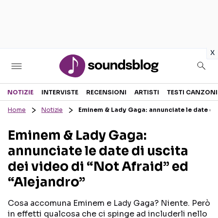
in
x
Sezioni
NOTIZIE
INTERVISTE
RECENSIONI
ARTISTI
TESTI CANZONI
Home
Notizie
Eminem & Lady Gaga: annunciate le date di u
NOTIZIE
ARTISTI
Eminem & Lady Gaga:
RECENSIONI MUSICALI
TESTI CANZONI
annunciate le date di uscita
INTERVISTE
TOUR ED EVENTI
dei video di “Not Afraid” ed
GOSSIP E CURIOSITÀ
TALENT SHOW
“Alejandro”
Cosa accomuna Eminem e Lady Gaga? Niente. Però
in effetti qualcosa che ci spinge ad includerli nello