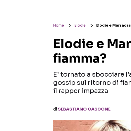
Home
Elodie
Elodie e Marracas
Elodie e Mar
fiamma?
E’ tornato a sbocciare l
gossip sul ritorno di fi
il rapper impazza
di
SEBASTIANO CASCONE