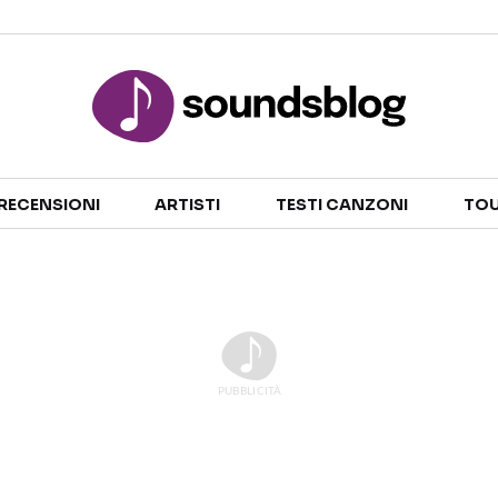
Sezioni
RECENSIONI
ARTISTI
TESTI CANZONI
TOU
NOTIZIE
ARTISTI
RECENSIONI MUSICALI
TESTI CANZONI
INTERVISTE
TOUR ED EVENTI
GOSSIP E CURIOSITÀ
TALENT SHOW