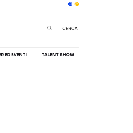
Notizie
in
CERCA
R ED EVENTI
TALENT SHOW