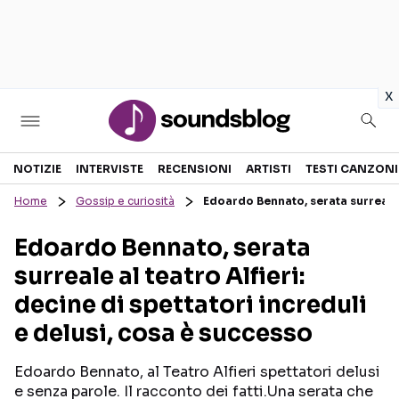
in
x
Sezioni
NOTIZIE
INTERVISTE
RECENSIONI
ARTISTI
TESTI CANZONI
Home
Gossip e curiosità
Edoardo Bennato, serata surreale a
NOTIZIE
ARTISTI
Edoardo Bennato, serata
RECENSIONI MUSICALI
TESTI CANZONI
surreale al teatro Alfieri:
INTERVISTE
TOUR ED EVENTI
decine di spettatori increduli
GOSSIP E CURIOSITÀ
TALENT SHOW
e delusi, cosa è successo
Edoardo Bennato, al Teatro Alfieri spettatori delusi
e senza parole. Il racconto dei fatti.Una serata che