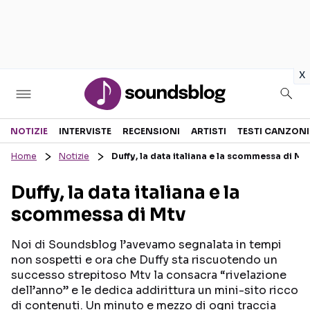
in
x
Sezioni
NOTIZIE
INTERVISTE
RECENSIONI
ARTISTI
TESTI CANZONI
Home
Notizie
Duffy, la data italiana e la scommessa di Mt
NOTIZIE
ARTISTI
Duffy, la data italiana e la
RECENSIONI MUSICALI
TESTI CANZONI
scommessa di Mtv
INTERVISTE
TOUR ED EVENTI
GOSSIP E CURIOSITÀ
TALENT SHOW
Noi di Soundsblog l’avevamo segnalata in tempi
non sospetti e ora che Duffy sta riscuotendo un
successo strepitoso Mtv la consacra “rivelazione
dell’anno” e le dedica addirittura un mini-sito ricco
di contenuti. Un minuto e mezzo di ogni traccia