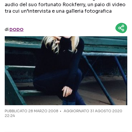
audio del suo fortunato Rockferry, un paio di video
tra cui un’intervista e una galleria fotografica
Seguici sui social
di
DODO
PUBBLICATO
28 MARZO 2008
AGGIORNATO 31 AGOSTO 2020
22:24