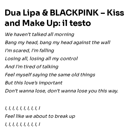
Dua Lipa & BLACKPINK – Kiss
and Make Up: il testo
We haven’t talked all morning
Bang my head, bang my head against the wall
I’m scared, I’m falling
Losing all, losing all my control
And I’m tired of talking
Feel myself saying the same old things
But this love’s important
Don’t wanna lose, don’t wanna lose you this way.
I, I, I, I, I, I, I, I, I, I
Feel like we about to break up
I, I, I, I, I, I, I, I, I, I