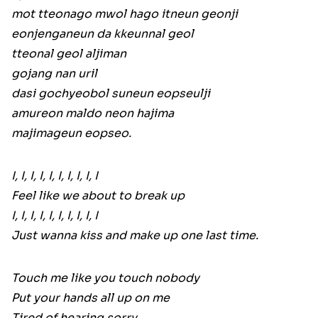
mot tteonago mwol hago itneun geonji
eonjenganeun da kkeunnal geol
tteonal geol aljiman
gojang nan uril
dasi gochyeobol suneun eopseulji
amureon maldo neon hajima
majimageun eopseo.
I, I, I, I, I, I, I, I, I, I
Feel like we about to break up
I, I, I, I, I, I, I, I, I, I
Just wanna kiss and make up one last time.
Touch me like you touch nobody
Put your hands all up on me
Tired of hearing sorry