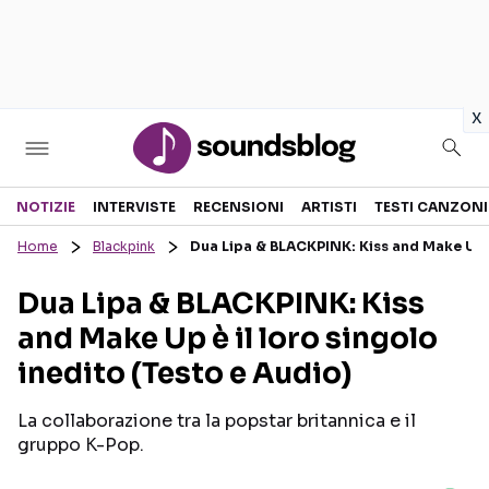
in
x
Sezioni
NOTIZIE
INTERVISTE
RECENSIONI
ARTISTI
TESTI CANZONI
Home
Blackpink
Dua Lipa & BLACKPINK: Kiss and Make Up è 
NOTIZIE
ARTISTI
Dua Lipa & BLACKPINK: Kiss
RECENSIONI MUSICALI
TESTI CANZONI
and Make Up è il loro singolo
INTERVISTE
TOUR ED EVENTI
inedito (Testo e Audio)
GOSSIP E CURIOSITÀ
TALENT SHOW
La collaborazione tra la popstar britannica e il
gruppo K-Pop.