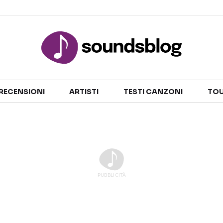
Sezioni
RECENSIONI
ARTISTI
TESTI CANZONI
TOU
NOTIZIE
ARTISTI
RECENSIONI MUSICALI
TESTI CANZONI
INTERVISTE
TOUR ED EVENTI
GOSSIP E CURIOSITÀ
TALENT SHOW