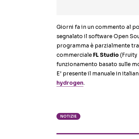
Giorni fa in un commento al p
segnalato il software Open So
programma è parzialmente trado
commerciale
FL Studio
(Fruity
funzionamento basato sulle mo
E’ presente il manuale in italia
hydrogen
.
NOTIZIE