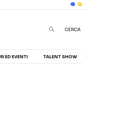
Notizie
in
CERCA
R ED EVENTI
TALENT SHOW