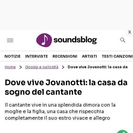
in
x
Sezioni
NOTIZIE
INTERVISTE
RECENSIONI
ARTISTI
TESTI CANZONI
Home
Gossip e curiosità
Dove vive Jovanotti: la casa da s
NOTIZIE
ARTISTI
Dove vive Jovanotti: la casa da
RECENSIONI MUSICALI
TESTI CANZONI
sogno del cantante
INTERVISTE
TOUR ED EVENTI
GOSSIP E CURIOSITÀ
TALENT SHOW
Il cantante vive in una splendida dimora con la
moglie e la figlia, una casa che rispecchia
completamente il suo estro vivace e allegro