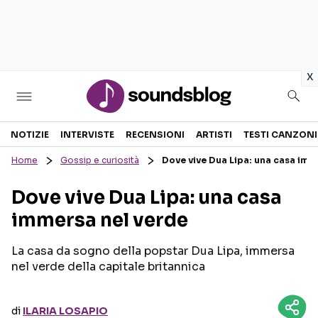
in
x
Sezioni
NOTIZIE
INTERVISTE
RECENSIONI
ARTISTI
TESTI CANZONI
Home
Gossip e curiosità
Dove vive Dua Lipa: una casa imm
NOTIZIE
ARTISTI
Dove vive Dua Lipa: una casa
RECENSIONI MUSICALI
TESTI CANZONI
immersa nel verde
INTERVISTE
TOUR ED EVENTI
GOSSIP E CURIOSITÀ
TALENT SHOW
La casa da sogno della popstar Dua Lipa, immersa
nel verde della capitale britannica
di
ILARIA LOSAPIO