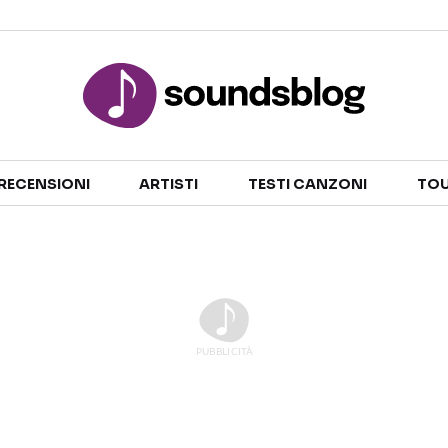
Sezioni
RECENSIONI
ARTISTI
TESTI CANZONI
TOU
NOTIZIE
ARTISTI
RECENSIONI MUSICALI
TESTI CANZONI
INTERVISTE
TOUR ED EVENTI
GOSSIP E CURIOSITÀ
TALENT SHOW