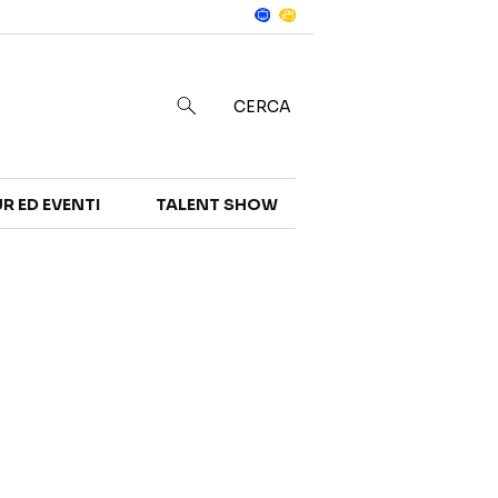
Notizie
in
CERCA
R ED EVENTI
TALENT SHOW