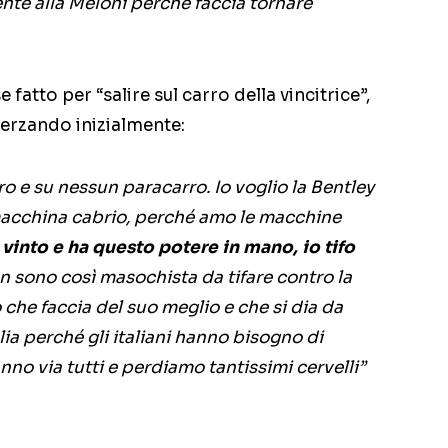
te alla Meloni perché faccia tornare
fatto per “salire sul carro della vincitrice”,
herzando inizialmente:
o e su nessun paracarro. Io voglio la Bentley
macchina cabrio, perché amo le macchine
vinto e ha questo potere in mano, io tifo
non sono così masochista da tifare contro la
 che faccia del suo meglio e che si dia da
alia perché gli italiani hanno bisogno di
no via tutti e perdiamo tantissimi cervelli”