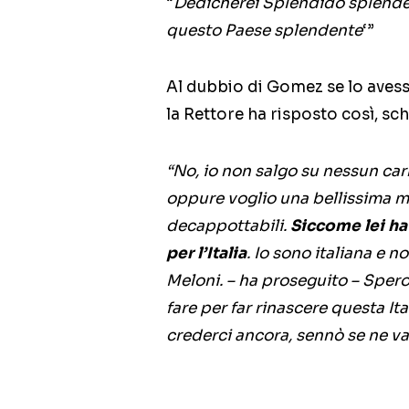
“
Dedicherei Splendido splenden
questo Paese splendente
‘”
Al dubbio di Gomez se lo avesse 
la Rettore ha risposto così, sc
“No, io non salgo su nessun carr
oppure voglio una bellissima 
decappottabili.
Siccome lei ha 
per l’Italia
. Io sono italiana e 
Meloni. – ha proseguito – Spero
fare per far rinascere questa It
crederci ancora, sennò se ne van