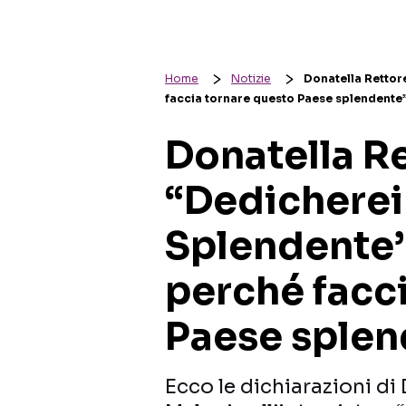
Home
Notizie
Donatella Rettor
faccia tornare questo Paese splendente”
Donatella Re
“Dedicherei
Splendente’ 
perché facc
Paese splen
Ecco le dichiarazioni di