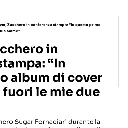
ver, Zucchero in conferenza stampa: “In questo primo
 due anime”
ucchero in
stampa: “In
o album di cover
fuori le mie due
hero Sugar Fornaciari durante la