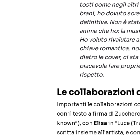
tosti come negli altr
brani, ho dovuto screm
definitiva. Non è stat
anime che ho: la musi
Ho voluto rivalutare 
chiave romantica, no
dietro le cover, ci sta
piacevole fare propri
rispetto.
Le collaborazioni 
Importanti le collaborazioni 
con il testo a firma di Zuccher
known”), con
Elisa
in “Luce (Tr
scritta insieme all’artista, e co