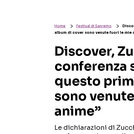
Home
Festival di Sanremo
Disco
album di cover sono venute fuori le mie
Discover, Z
conferenza 
questo prim
sono venute 
anime”
Le dichiarazioni di Zucc