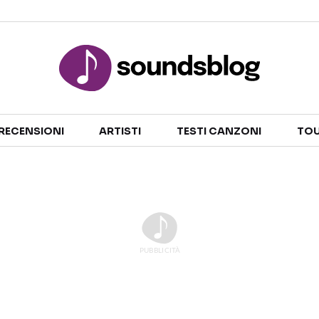
Sezioni
RECENSIONI
ARTISTI
TESTI CANZONI
TOU
NOTIZIE
ARTISTI
RECENSIONI MUSICALI
TESTI CANZONI
INTERVISTE
TOUR ED EVENTI
GOSSIP E CURIOSITÀ
TALENT SHOW