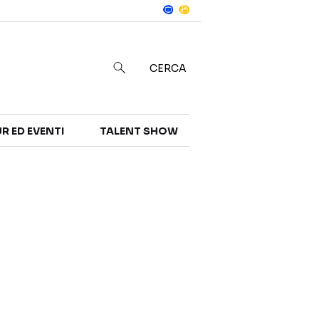
Notizie
in
CERCA
R ED EVENTI
TALENT SHOW