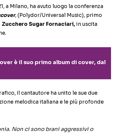
, a Milano, ha avuto luogo la conferenza
scover
, (Polydor/Universal Music), primo
i
Zucchero Sugar Fornaciari,
in uscita
me.
over è il suo primo album di cover, dal
afico, il cantautore ha unito le sue due
izione melodica italiana e le più profonde
onia. Non ci sono brani aggressivi o