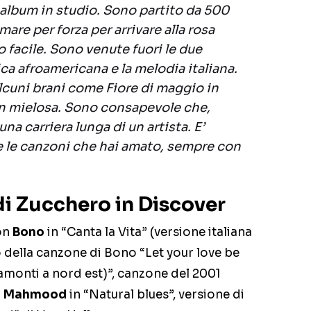
i album in studio. Sono partito da 500
are per forza per arrivare alla rosa
o facile. Sono venute fuori le due
ca afroamericana e la melodia italiana.
alcuni brani come Fiore di maggio in
n mielosa. Sono consapevole che,
 una carriera lunga di un artista. E’
e le canzoni che hai amato, sempre con
di Zucchero in Discover
con
Bono
in “Canta la Vita” (versione italiana
o della canzone di Bono “Let your love be
amonti a nord est)”, canzone del 2001
n
Mahmood
in “Natural blues”, versione di