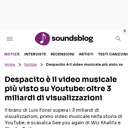
in
x
Sezioni
NOTIZIE
INTERVISTE
RECENSIONI
ARTISTI
TESTI CANZONI
Home
Notizie
Despacito è il video musicale più visto su Yo
NOTIZIE
ARTISTI
Despacito è il video musicale
RECENSIONI MUSICALI
TESTI CANZONI
più visto su Youtube: oltre 3
INTERVISTE
TOUR ED EVENTI
miliardi di visualizzazioni
GOSSIP E CURIOSITÀ
TALENT SHOW
Il brano di Luis Fonsi supera i 3 miliardi di
visualizzazioni, primo video musicale nella storia di
YouTube, e scavalca See you again di Wiz Khalifa e