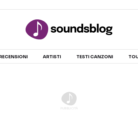
Sezioni
RECENSIONI
ARTISTI
TESTI CANZONI
TOU
NOTIZIE
ARTISTI
RECENSIONI MUSICALI
TESTI CANZONI
INTERVISTE
TOUR ED EVENTI
GOSSIP E CURIOSITÀ
TALENT SHOW