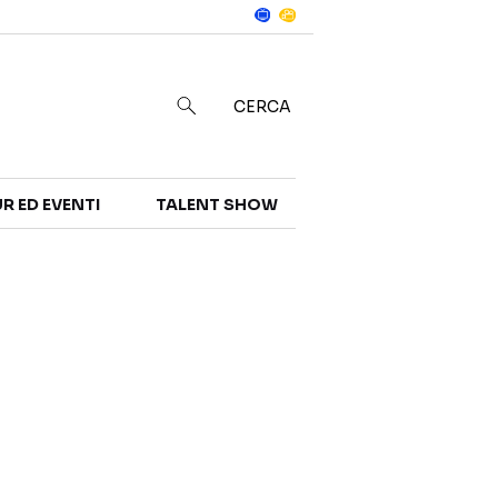
Notizie
in
CERCA
R ED EVENTI
TALENT SHOW