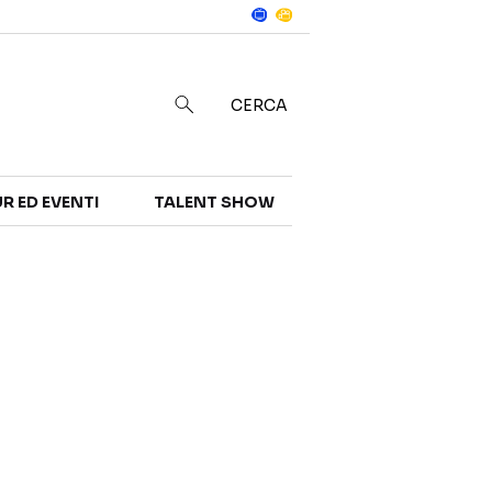
Notizie
in
CERCA
R ED EVENTI
TALENT SHOW