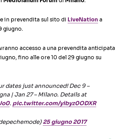
l
Mediolanum Forum
di
Milano
.
re in prevendita sul sito di
LiveNation
a
29 giugno.
 avranno accesso a una prevendita anticipata
giugno, fino alle ore 10 del 29 giugno su
ur dates just announced! Dec 9 –
gna | Jan 27 – Milano. Details at
EUo0
.
pic.twitter.com/yibyz0ODXR
@depechemode)
25 giugno 2017