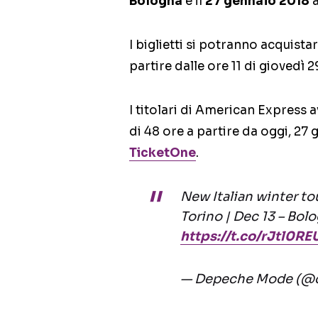
Bologna
e il
27 gennaio 2018
a
I biglietti si potranno acquista
partire dalle ore 11 di giovedì 
I titolari di American Express
di 48 ore a partire da oggi, 27 
TicketOne
.
New Italian winter to
Torino | Dec 13 – Bolo
https://t.co/rJtl0R
— Depeche Mode (