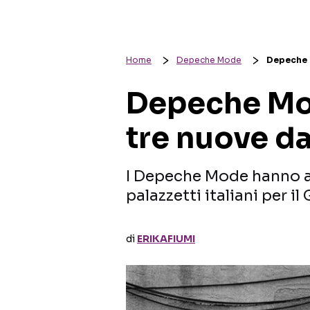
Home
Depeche Mode
Depeche M
Depeche Mo
tre nuove da
I Depeche Mode hanno a
palazzetti italiani per il
di
ERIKAFIUMI