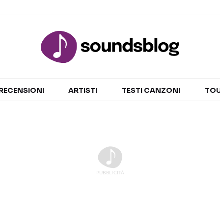
Sezioni
RECENSIONI
ARTISTI
TESTI CANZONI
TOU
NOTIZIE
ARTISTI
RECENSIONI MUSICALI
TESTI CANZONI
INTERVISTE
TOUR ED EVENTI
GOSSIP E CURIOSITÀ
TALENT SHOW