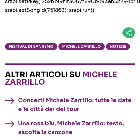
srapi.setPkey(‘252b199f1f3067f890b493eb52294b48’
srapi.setSongId(751869); srapi.run();
FESTIVAL DI SANREMO
MICHELE ZARRILLO
NOTIZIE
ALTRI ARTICOLI SU
MICHELE
ZARRILLO
Concerti Michele Zarrillo: tutte le date
e le città dei del tour
Una rosa blu, Michele Zarrillo: testo,
ascolta la canzone