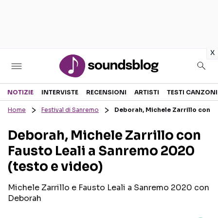
in
x
Sezioni
NOTIZIE
INTERVISTE
RECENSIONI
ARTISTI
TESTI CANZONI
Home
Festival di Sanremo
Deborah, Michele Zarrillo con F
NOTIZIE
ARTISTI
Deborah, Michele Zarrillo con
RECENSIONI MUSICALI
TESTI CANZONI
Fausto Leali a Sanremo 2020
INTERVISTE
TOUR ED EVENTI
(testo e video)
GOSSIP E CURIOSITÀ
TALENT SHOW
Michele Zarrillo e Fausto Leali a Sanremo 2020 con
Deborah