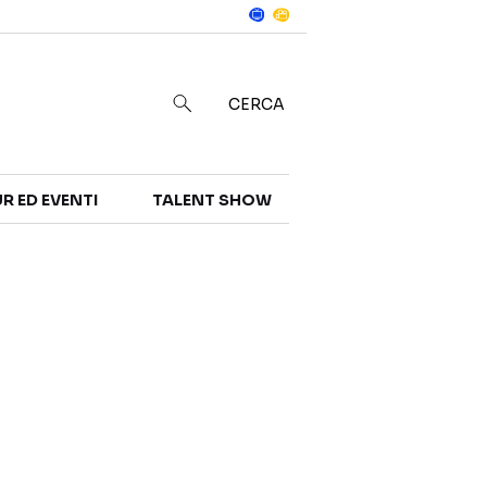
Notizie
in
CERCA
R ED EVENTI
TALENT SHOW