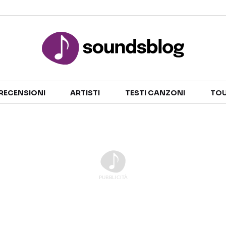
Sezioni
RECENSIONI
ARTISTI
TESTI CANZONI
TOU
NOTIZIE
ARTISTI
RECENSIONI MUSICALI
TESTI CANZONI
INTERVISTE
TOUR ED EVENTI
GOSSIP E CURIOSITÀ
TALENT SHOW