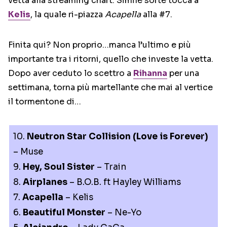
vetta alla streaming chart. Simile sorte tocca a
Kelis
, la quale ri-piazza
Acapella
alla #7.
Finita qui? Non proprio…manca l’ultimo e più
importante tra i ritorni, quello che investe la vetta.
Dopo aver ceduto lo scettro a
Rihanna
per una
settimana, torna più martellante che mai al vertice
il tormentone di…
10.
Neutron Star Collision (Love is Forever)
– Muse
9.
Hey, Soul Sister
– Train
8.
Airplanes
– B.O.B. ft Hayley Williams
7.
Acapella
– Kelis
6.
Beautiful Monster
– Ne-Yo