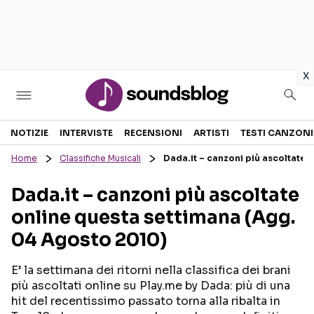
in
x
Sezioni
NOTIZIE
INTERVISTE
RECENSIONI
ARTISTI
TESTI CANZONI
Home
Classifiche Musicali
Dada.it – canzoni più ascoltate 
NOTIZIE
ARTISTI
Dada.it – canzoni più ascoltate
RECENSIONI MUSICALI
TESTI CANZONI
online questa settimana (Agg.
INTERVISTE
TOUR ED EVENTI
04 Agosto 2010)
GOSSIP E CURIOSITÀ
TALENT SHOW
E’ la settimana dei ritorni nella classifica dei brani
più ascoltati online su Play.me by Dada: più di una
hit del recentissimo passato torna alla ribalta in