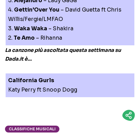
5.
Alejandro
– Lady GaGa
4.
Gettin’Over You
– David Guetta ft Chris
Willis/Fergie/LMFAO
3.
Waka Waka
– Shakira
2.
Te Amo
– Rihanna
La canzone più ascoltata questa settimana su
Dada.it è…
California Gurls
Katy Perry ft Snoop Dogg
CLASSIFICHE MUSICALI