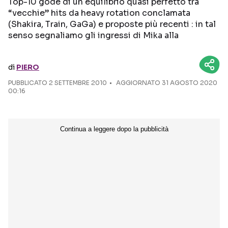
Top-10 gode di un equilibrio quasi perfetto tra
“vecchie” hits da heavy rotation conclamata
Seguici sui social
(Shakira, Train, GaGa) e proposte più recenti : in tal
senso segnaliamo gli ingressi di Mika alla
di
PIERO
PUBBLICATO
2 SETTEMBRE 2010
AGGIORNATO 31 AGOSTO 2020
00:16