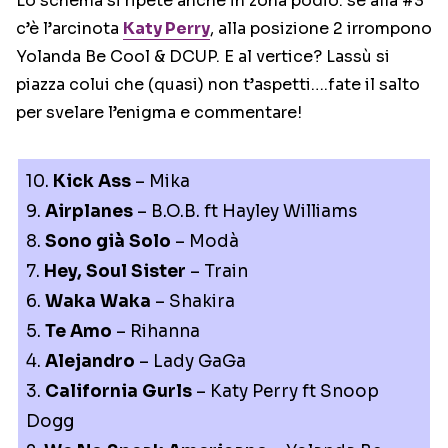
Lo schema si ripete anche in zona podio: se alla #3
c’è l’arcinota
Katy Perry
, alla posizione 2 irrompono
Yolanda Be Cool & DCUP. E al vertice? Lassù si
piazza colui che (quasi) non t’aspetti….fate il salto
per svelare l’enigma e commentare!
10.
Kick Ass
– Mika
9.
Airplanes
– B.O.B. ft Hayley Williams
8.
Sono già Solo
– Modà
7.
Hey, Soul Sister
– Train
6.
Waka Waka
– Shakira
5.
Te Amo
– Rihanna
4.
Alejandro
– Lady GaGa
3.
California Gurls
– Katy Perry ft Snoop
Dogg