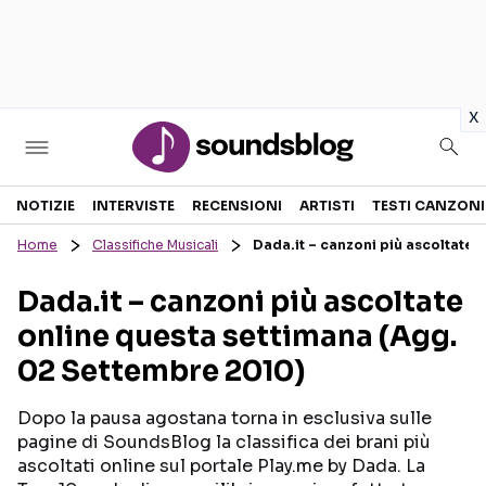
in
x
Sezioni
NOTIZIE
INTERVISTE
RECENSIONI
ARTISTI
TESTI CANZONI
Home
Classifiche Musicali
Dada.it – canzoni più ascoltate 
NOTIZIE
ARTISTI
Dada.it – canzoni più ascoltate
RECENSIONI MUSICALI
TESTI CANZONI
online questa settimana (Agg.
INTERVISTE
TOUR ED EVENTI
02 Settembre 2010)
GOSSIP E CURIOSITÀ
TALENT SHOW
Dopo la pausa agostana torna in esclusiva sulle
pagine di SoundsBlog la classifica dei brani più
ascoltati online sul portale Play.me by Dada. La