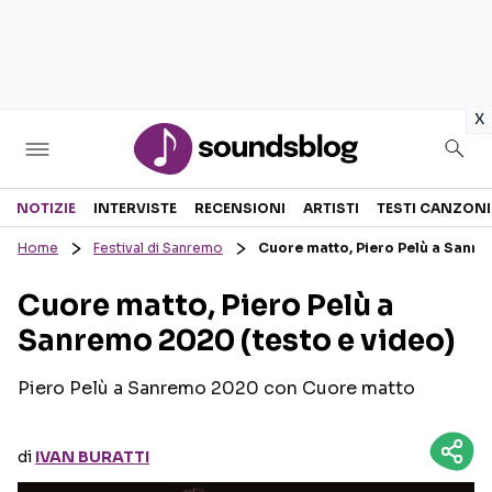
in
x
Sezioni
NOTIZIE
INTERVISTE
RECENSIONI
ARTISTI
TESTI CANZONI
Home
Festival di Sanremo
Cuore matto, Piero Pelù a Sanre
NOTIZIE
ARTISTI
Cuore matto, Piero Pelù a
RECENSIONI MUSICALI
TESTI CANZONI
Sanremo 2020 (testo e video)
INTERVISTE
TOUR ED EVENTI
GOSSIP E CURIOSITÀ
TALENT SHOW
Piero Pelù a Sanremo 2020 con Cuore matto
di
IVAN BURATTI