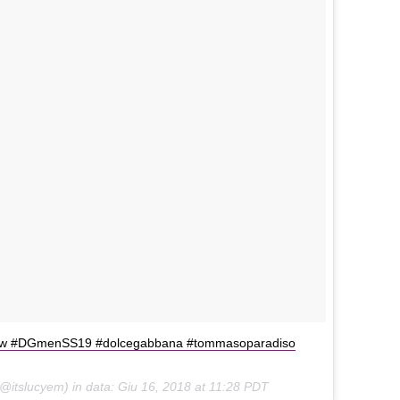
 #mfw #DGmenSS19 #dolcegabbana #tommasoparadiso
@itslucyem) in data:
Giu 16, 2018 at 11:28 PDT