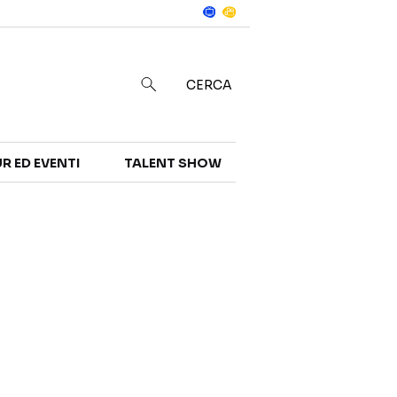
Notizie
in
CERCA
R ED EVENTI
TALENT SHOW