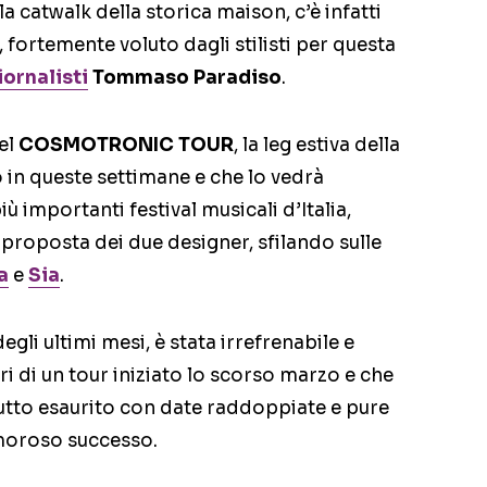
 catwalk della storica maison, c’è infatti
, fortemente voluto dagli stilisti per questa
ornalisti
Tommaso Paradiso
.
el
COSMOTRONIC TOUR
, la leg estiva della
in queste settimane e che lo vedrà
iù importanti festival musicali d’Italia,
roposta dei due designer, sfilando sulle
a
e
Sia
.
gli ultimi mesi, è stata irrefrenabile e
i di un tour iniziato lo scorso marzo e che
tutto esaurito con date raddoppiate e pure
moroso successo.