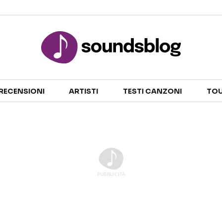
Sezioni
RECENSIONI
ARTISTI
TESTI CANZONI
TOU
NOTIZIE
ARTISTI
RECENSIONI MUSICALI
TESTI CANZONI
INTERVISTE
TOUR ED EVENTI
GOSSIP E CURIOSITÀ
TALENT SHOW