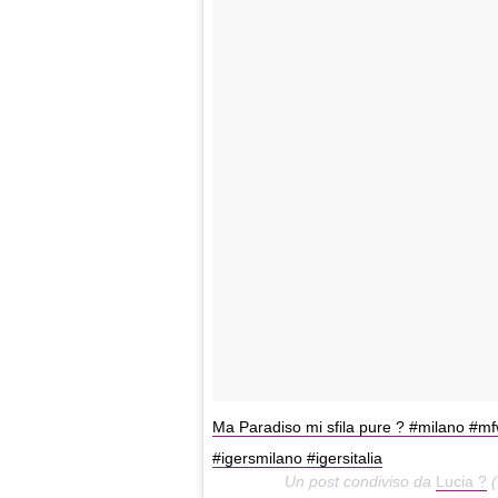
Ma Paradiso mi sfila pure ? #milano
#igersmilano #igersitalia
Un post condiviso da
Lucia ?
(