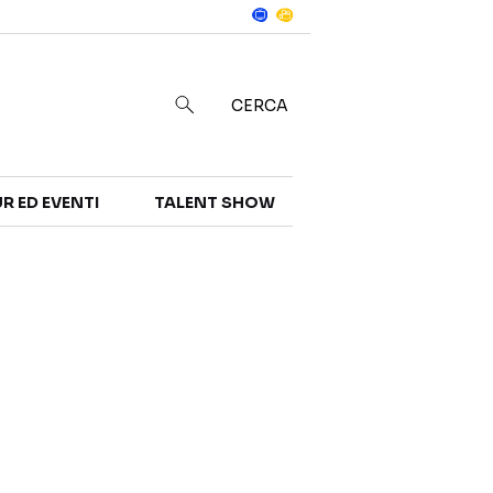
Notizie
in
CERCA
R ED EVENTI
TALENT SHOW