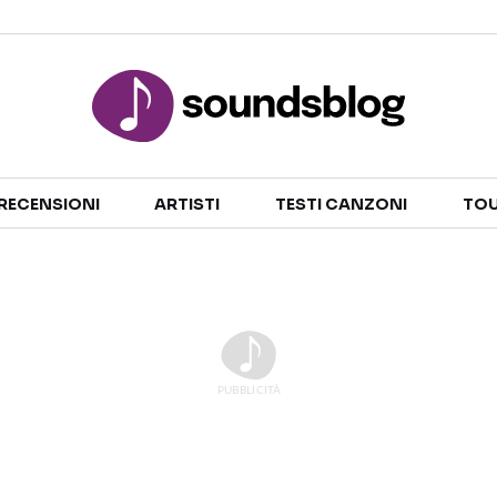
Sezioni
RECENSIONI
ARTISTI
TESTI CANZONI
TOU
NOTIZIE
ARTISTI
RECENSIONI MUSICALI
TESTI CANZONI
INTERVISTE
TOUR ED EVENTI
GOSSIP E CURIOSITÀ
TALENT SHOW