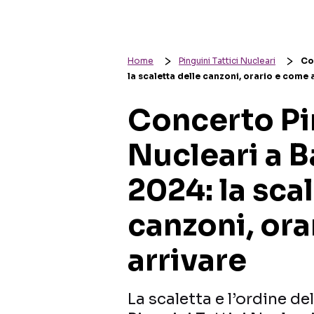
Home
Pinguini Tattici Nucleari
Co
la scaletta delle canzoni, orario e come 
Concerto Pin
Nucleari a B
2024: la sca
canzoni, or
arrivare
La scaletta e l’ordine de