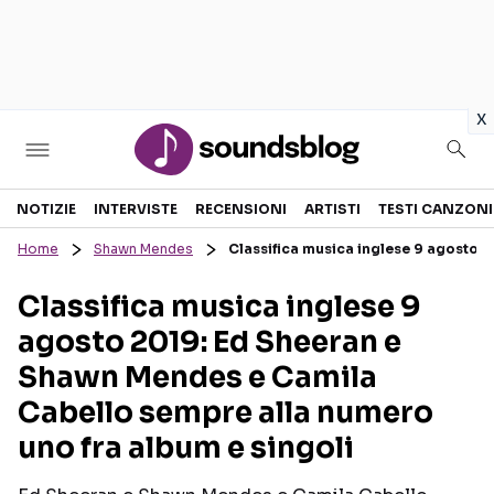
in
x
Sezioni
NOTIZIE
INTERVISTE
RECENSIONI
ARTISTI
TESTI CANZONI
Home
Shawn Mendes
Classifica musica inglese 9 agosto 
NOTIZIE
ARTISTI
Classifica musica inglese 9
RECENSIONI MUSICALI
TESTI CANZONI
agosto 2019: Ed Sheeran e
INTERVISTE
TOUR ED EVENTI
Shawn Mendes e Camila
GOSSIP E CURIOSITÀ
TALENT SHOW
Cabello sempre alla numero
uno fra album e singoli