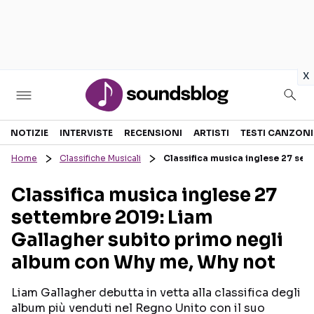
in
x
Sezioni
NOTIZIE
INTERVISTE
RECENSIONI
ARTISTI
TESTI CANZONI
Home
Classifiche Musicali
Classifica musica inglese 27 se
NOTIZIE
ARTISTI
Classifica musica inglese 27
RECENSIONI MUSICALI
TESTI CANZONI
settembre 2019: Liam
INTERVISTE
TOUR ED EVENTI
Gallagher subito primo negli
GOSSIP E CURIOSITÀ
TALENT SHOW
album con Why me, Why not
Liam Gallagher debutta in vetta alla classifica degli
album più venduti nel Regno Unito con il suo