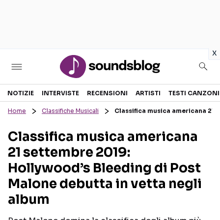
in
x
Sezioni
NOTIZIE
INTERVISTE
RECENSIONI
ARTISTI
TESTI CANZONI
Home
Classifiche Musicali
Classifica musica americana 21 
NOTIZIE
ARTISTI
Classifica musica americana
RECENSIONI MUSICALI
TESTI CANZONI
21 settembre 2019:
INTERVISTE
TOUR ED EVENTI
Hollywood’s Bleeding di Post
GOSSIP E CURIOSITÀ
TALENT SHOW
Malone debutta in vetta negli
album