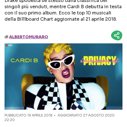
Drake spodesta sé stesso dalla classifica dei
singoli più venduti, mentre Cardi B debutta in testa
con il suo primo album. Ecco le top 10 musicali
Seguici sui social
della Billlboard Chart aggiornate al 21 aprile 2018.
di
ALBERTOMURARO
PUBBLICATO
19 APRILE 2018
AGGIORNATO 27 AGOSTO 2020
22:20