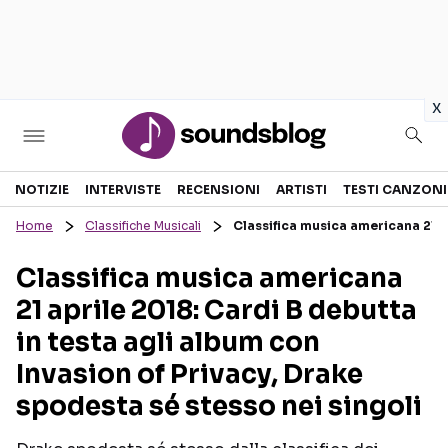
in
x
Sezioni
NOTIZIE
INTERVISTE
RECENSIONI
ARTISTI
TESTI CANZONI
Home
Classifiche Musicali
Classifica musica americana 21 ap
NOTIZIE
ARTISTI
Classifica musica americana
RECENSIONI MUSICALI
TESTI CANZONI
21 aprile 2018: Cardi B debutta
INTERVISTE
TOUR ED EVENTI
in testa agli album con
GOSSIP E CURIOSITÀ
TALENT SHOW
Invasion of Privacy, Drake
spodesta sé stesso nei singoli