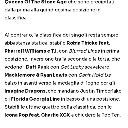
Queens Of The Stone Age
che sono precipitati
dalla prima alla quindicesima posizione in
classifica.
Al contrario, la classifica dei singoli resta sempre
abbastanza statica: stabile
Robin Thicke feat.
Pharrell Williams e T.I.
con
Blurred Lines
in prima
posizione, inversione tra la seconda e la terza, che
vedono i
Daft Punk
con
Get Lucky
scavalcare
Macklemore & Ryan Lewis
con
Can’t Hold Us
;
balzo in avanti verso la medaglia di legno per gli
Imagine Dragons,
che mandano Justin Timberlake
e i
Florida Georgia Line
in basso di una posizione.
Stabili le ultime quattro della classifica, con le
Icona Pop feat. Charlie XCX
a chiudere la Top Ten.