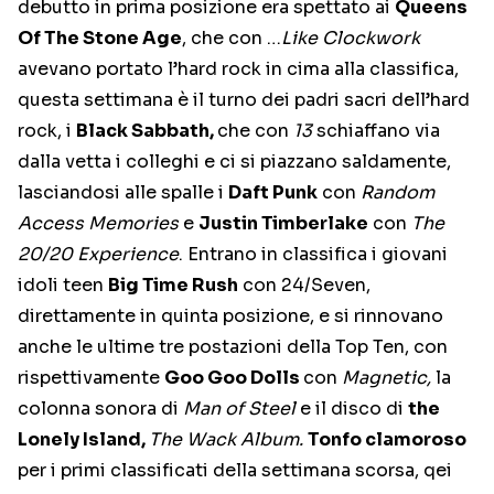
debutto in prima posizione era spettato ai
Queens
Of The Stone Age
, che con …
Like Clockwork
avevano portato l’hard rock in cima alla classifica,
questa settimana è il turno dei padri sacri dell’hard
rock, i
Black Sabbath,
che con
13
schiaffano via
dalla vetta i colleghi e ci si piazzano saldamente,
lasciandosi alle spalle i
Daft Punk
con
Random
Access Memories
e
Justin Timberlake
con
The
20/20 Experience
. Entrano in classifica i giovani
idoli teen
Big Time Rush
con 24/Seven,
direttamente in quinta posizione, e si rinnovano
anche le ultime tre postazioni della Top Ten, con
rispettivamente
Goo Goo Dolls
con
Magnetic,
la
colonna sonora di
Man of Steel
e il disco di
the
Lonely Island,
The Wack Album.
Tonfo clamoroso
per i primi classificati della settimana scorsa, qei