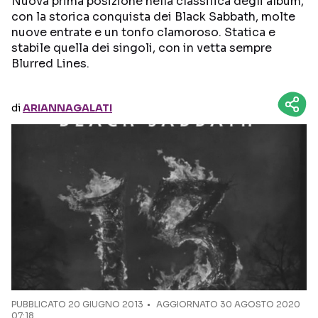
Nuova prima posizione nella classifica degli album,
con la storica conquista dei Black Sabbath, molte
nuove entrate e un tonfo clamoroso. Statica e
Seguici sui social
stabile quella dei singoli, con in vetta sempre
Blurred Lines.
di
ARIANNAGALATI
PUBBLICATO
20 GIUGNO 2013
AGGIORNATO 30 AGOSTO 2020
07:18