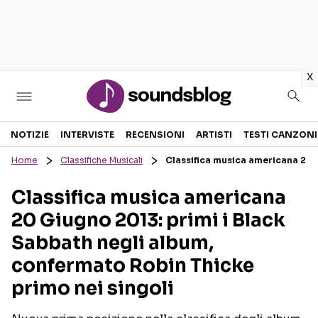
in
x
Sezioni
NOTIZIE
INTERVISTE
RECENSIONI
ARTISTI
TESTI CANZONI
Home
Classifiche Musicali
Classifica musica americana 20 
NOTIZIE
ARTISTI
Classifica musica americana
RECENSIONI MUSICALI
TESTI CANZONI
20 Giugno 2013: primi i Black
INTERVISTE
TOUR ED EVENTI
Sabbath negli album,
GOSSIP E CURIOSITÀ
TALENT SHOW
confermato Robin Thicke
primo nei singoli