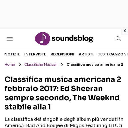
in
x
Sezioni
NOTIZIE
INTERVISTE
RECENSIONI
ARTISTI
TESTI CANZONI
Home
Classifiche Musicali
Classifica musica americana 2 f
NOTIZIE
ARTISTI
Classifica musica americana 2
RECENSIONI MUSICALI
TESTI CANZONI
febbraio 2017: Ed Sheeran
INTERVISTE
TOUR ED EVENTI
sempre secondo, The Weeknd
GOSSIP E CURIOSITÀ
TALENT SHOW
stabile alla 1
La classifica dei singoli e degli album più venduti in
America: Bad And Boujee di Migos Featuring Lil Uzi