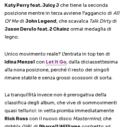
Katy Perry feat. Juicy J
che tiene la seconda
posizione mentre in terza avviene l’aggancio di
All
Of Me
di
John Legend
, che scavalca
Talk Dirty
di
Jason Derulo feat. 2 Chainz
ormai medaglia di
legno.
Unico movimento reale? L’entrata in top ten di
Idina Menzel
con
Let It Go
, dalla diciassettesima
alla nona posizione, perché il resto dei singoli
rimane stabile e senza grossi scossoni di sorta.
La tranquillità invece non è prerogativa della
classifica degli album, che vive di sommovimenti
quasi tellurici: in vetta piomba immediatamente
Rick Ross
con il nuovo disco
Mastermind
, che
dribbla
GIRL
di
Pharrell Williams
costretto ad