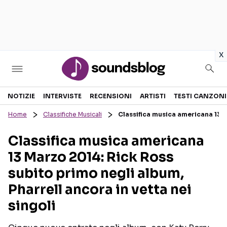
in
x
Sezioni
NOTIZIE
INTERVISTE
RECENSIONI
ARTISTI
TESTI CANZONI
Home
Classifiche Musicali
Classifica musica americana 13 M
NOTIZIE
ARTISTI
Classifica musica americana
RECENSIONI MUSICALI
TESTI CANZONI
13 Marzo 2014: Rick Ross
INTERVISTE
TOUR ED EVENTI
subito primo negli album,
GOSSIP E CURIOSITÀ
TALENT SHOW
Pharrell ancora in vetta nei
singoli