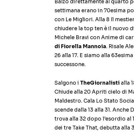
Balzo direttamente al quarto po
settimana erano in 70esima po
con Le Migliori. Alla 8 Il mestie
chiudere la top ten è il nuovo d
Michele Bravi con Anime di carta
di Fiorella Mannoia
. Risale A
26 alla 17. E siamo alla 63esim
successone.
Salgono i
TheGiornalisti
alla 
Chiude alla 20 Apriti cielo di M
Maldestro. Cala Lo Stato Social
scende dalla 13 alla 31. Anche Dr
trova alla 32 dopo l’esordio a
dei tre Take That, debutta alla 