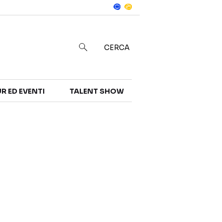
Notizie
in
CERCA
R ED EVENTI
TALENT SHOW