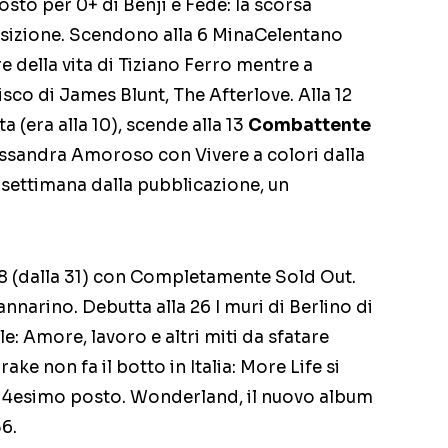
sto per 0+ di Benji e Fede: la scorsa
sizione. Scendono alla 6 MinaCelentano
re della vita di Tiziano Ferro mentre a
isco di James Blunt, The Afterlove. Alla 12
 (era alla 10), scende alla 13
Combattente
lessandra Amoroso con Vivere a colori dalla
a settimana dalla pubblicazione, un
18 (dalla 31) con Completamente Sold Out.
annarino. Debutta alla 26 I muri di Berlino di
e: Amore, lavoro e altri miti da sfatare
ake non fa il botto in Italia: More Life si
l 14esimo posto. Wonderland, il nuovo album
36.