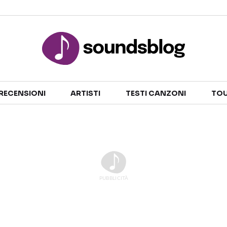
Sezioni
RECENSIONI
ARTISTI
TESTI CANZONI
TOU
NOTIZIE
ARTISTI
RECENSIONI MUSICALI
TESTI CANZONI
INTERVISTE
TOUR ED EVENTI
GOSSIP E CURIOSITÀ
TALENT SHOW