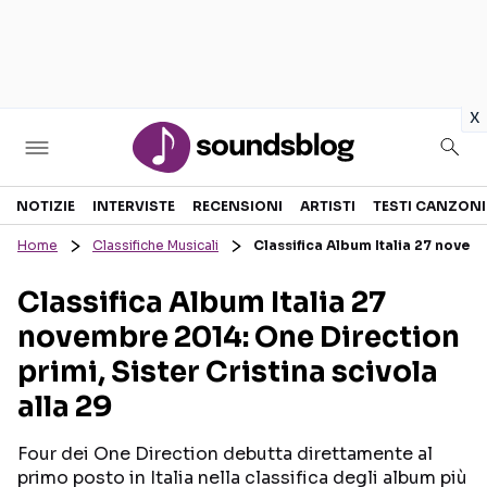
in
x
Sezioni
NOTIZIE
INTERVISTE
RECENSIONI
ARTISTI
TESTI CANZONI
Home
Classifiche Musicali
Classifica Album Italia 27 novemb
NOTIZIE
ARTISTI
Classifica Album Italia 27
RECENSIONI MUSICALI
TESTI CANZONI
novembre 2014: One Direction
INTERVISTE
TOUR ED EVENTI
primi, Sister Cristina scivola
GOSSIP E CURIOSITÀ
TALENT SHOW
alla 29
Four dei One Direction debutta direttamente al
primo posto in Italia nella classifica degli album più