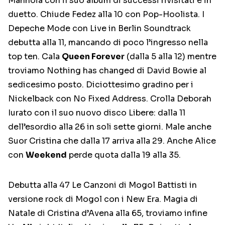
Mannoia con il suo album di successi rivisitati e in
duetto. Chiude Fedez alla 10 con Pop-Hoolista. I
Depeche Mode con Live in Berlin Soundtrack
debutta alla 11, mancando di poco l’ingresso nella
top ten. Cala
Queen Forever
(dalla 5 alla 12) mentre
troviamo Nothing has changed di David Bowie al
sedicesimo posto. Diciottesimo gradino per i
Nickelback con No Fixed Address. Crolla Deborah
Iurato con il suo nuovo disco Libere: dalla 11
dell’esordio alla 26 in soli sette giorni. Male anche
Suor Cristina che dalla 17 arriva alla 29. Anche Alice
con
Weekend
perde quota dalla 19 alla 35.
Debutta alla 47 Le Canzoni di Mogol Battisti in
versione rock di Mogol con i New Era. Magia di
Natale di Cristina d’Avena alla 65, troviamo infine