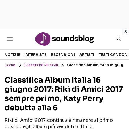
in
x
Sezioni
NOTIZIE
INTERVISTE
RECENSIONI
ARTISTI
TESTI CANZONI
Home
Classifiche Musicali
Classifica Album Italia 16 giugno
NOTIZIE
ARTISTI
Classifica Album Italia 16
RECENSIONI MUSICALI
TESTI CANZONI
giugno 2017: Riki di Amici 2017
INTERVISTE
TOUR ED EVENTI
sempre primo, Katy Perry
GOSSIP E CURIOSITÀ
TALENT SHOW
debutta alla 6
Riki di Amici 2017 continua a rimanere al primo
posto degli album più venduti in Italia.