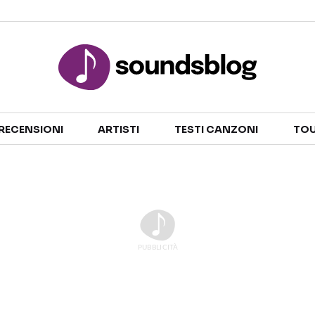
Sezioni
RECENSIONI
ARTISTI
TESTI CANZONI
TOU
NOTIZIE
ARTISTI
RECENSIONI MUSICALI
TESTI CANZONI
INTERVISTE
TOUR ED EVENTI
GOSSIP E CURIOSITÀ
TALENT SHOW