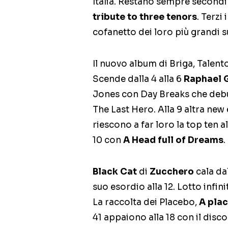
Italia. Restano sempre second
tribute to three tenors
. Terzi
cofanetto dei loro più grandi s
Il nuovo album di Briga, Talento
Scende dalla 4 alla 6
Raphael 
Jones con Day Breaks che debutt
The Last Hero. Alla 9 altra new 
riescono a far loro la top ten al
10 con
A Head full of Dreams
.
Black Cat
di
Zucchero
cala dal
suo esordio alla 12. Lotto infini
La raccolta dei Placebo,
A plac
41 appaiono alla 18 con il disc