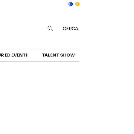
Notizie
in
CERCA
R ED EVENTI
TALENT SHOW