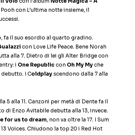
i
Il Volo
con l’album
Notte Magica – A
 i Pooh con L’ultima notte insieme, il
uccessi.
, fa il suo esordio al quarto gradino.
Gualazzi
con Love Life Peace. Bene Norah
a alla 7. Dietro di lei gli Alter Bridge con
entry: i
One Republic
con
Oh My My
che
 debutto. I C
oldplay
scendono dalla 7 alla
la 5 alla 11. Canzoni per metà di Dente fa il
to di Enzo Avitabile debutta alla 13, invece.
e for us to dream
, non va oltre la 17. I Sum
o 13 Voices. Chiudono la top 20 i Red Hot