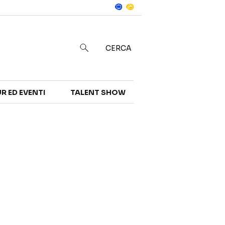
Notizie
in
CERCA
R ED EVENTI
TALENT SHOW