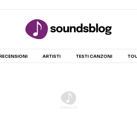
Sezioni
RECENSIONI
ARTISTI
TESTI CANZONI
TOU
NOTIZIE
ARTISTI
RECENSIONI MUSICALI
TESTI CANZONI
INTERVISTE
TOUR ED EVENTI
GOSSIP E CURIOSITÀ
TALENT SHOW