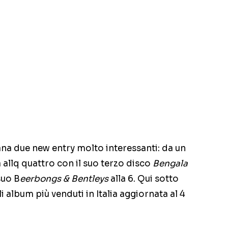
na due new entry molto interessanti: da un
a allq quattro con il suo terzo disco
Bengala
suo B
eerbongs & Bentleys
alla 6. Qui sotto
 album più venduti in Italia aggiornata al 4