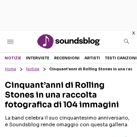
in
x
Sezioni
NOTIZIE
INTERVISTE
RECENSIONI
ARTISTI
TESTI CANZONI
Home
Notizie
Cinquant’anni di Rolling Stones in una racc
NOTIZIE
ARTISTI
Cinquant’anni di Rolling
RECENSIONI MUSICALI
TESTI CANZONI
Stones in una raccolta
INTERVISTE
TOUR ED EVENTI
fotografica di 104 immagini
GOSSIP E CURIOSITÀ
TALENT SHOW
La band celebra il suo cinquantesimo anniversario,
e Soundsblog rende omaggio con questa galleria.