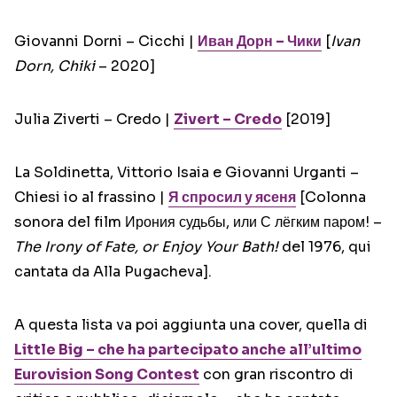
Giovanni Dorni – Cicchi |
Иван Дорн – Чики
[
Ivan
Dorn, Chiki
–
2020]
Julia Ziverti – Credo |
Zivert – Credo
[2019]
La Soldinetta, Vittorio Isaia e Giovanni Urganti –
Chiesi io al frassino |
Я спросил у ясеня
[Colonna
sonora del film Ирония судьбы, или С лёгким паром! –
The Irony of Fate, or Enjoy Your Bath!
del 1976, qui
cantata da Alla Pugacheva].
A questa lista va poi aggiunta una cover, quella di
Little Big
– che ha partecipato anche all’ultimo
Eurovision Song Contest
con gran riscontro di