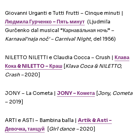
Giovanni Urganti e Tutti Frutti – Cinque minuti |
Людмила Гурченко – Пять минут
(Ljudmila
Gurčenko dal musical “Карнава́льная ночь” –
Karnaval’naja noč’ –
Carnival Night
, del 1956)
NILETTO NILETTI e Claudia Cocca – Crush |
Клава
Кока & NILETTO – Краш
[
Klava Coca & NILETTO,
Crash –
2020]
JONY – La Cometa |
JONY – Комета
[
Jony, Cometa
– 2019]
ARTI e ASTI – Bambina balla |
Artik & Asti –
Девочка, танцуй
[
Girl dance –
2020]