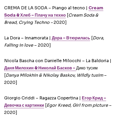
CREMA DE LA SODA – Piango al tecno |
Cream
Soda & Хлеб – Плачу на техно
[
Cream Soda &
Bread, Crying Techno –
2020]
La Dora – Innamorata |
Дора – Втюрилась
[
Dora,
Falling in love
– 2020]
Nicola Bascha con Danielle Milocchi – La Baldoria |
Даня Милохин & Николай Басков –
Дико тусим
[
Danya Milokhin & Nikolay Baskov,
Wildly tusim
–
2020]
Giorgio Criddi – Ragazza Copertina |
Егор Крид –
Девочка с картинки
[
Egor Kreed, Girl from picture
–
2020]