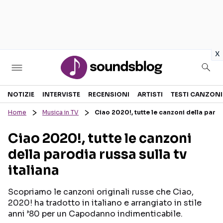
in
x
Sezioni
NOTIZIE
INTERVISTE
RECENSIONI
ARTISTI
TESTI CANZONI
Home
Musica in TV
Ciao 2020!, tutte le canzoni della parodi
NOTIZIE
ARTISTI
Ciao 2020!, tutte le canzoni
RECENSIONI MUSICALI
TESTI CANZONI
della parodia russa sulla tv
INTERVISTE
TOUR ED EVENTI
italiana
GOSSIP E CURIOSITÀ
TALENT SHOW
Scopriamo le canzoni originali russe che Ciao,
2020! ha tradotto in italiano e arrangiato in stile
anni ’80 per un Capodanno indimenticabile.