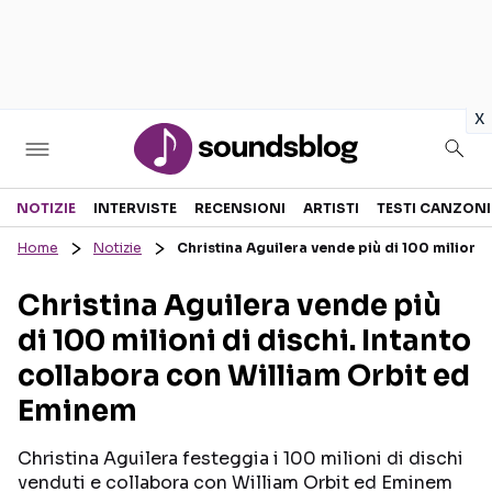
in
x
Sezioni
NOTIZIE
INTERVISTE
RECENSIONI
ARTISTI
TESTI CANZONI
Home
Notizie
Christina Aguilera vende più di 100 milioni 
NOTIZIE
ARTISTI
Christina Aguilera vende più
RECENSIONI MUSICALI
TESTI CANZONI
di 100 milioni di dischi. Intanto
INTERVISTE
TOUR ED EVENTI
collabora con William Orbit ed
GOSSIP E CURIOSITÀ
TALENT SHOW
Eminem
Christina Aguilera festeggia i 100 milioni di dischi
venduti e collabora con William Orbit ed Eminem