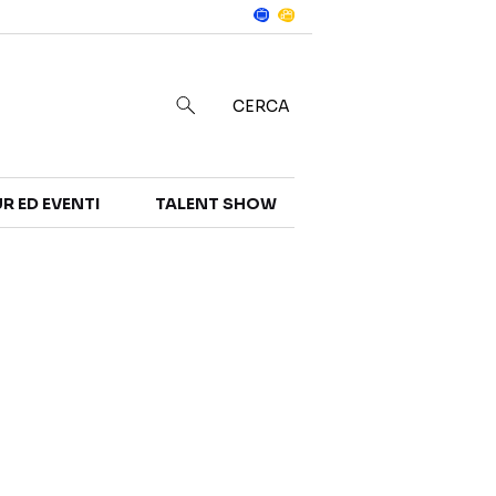
Notizie
in
CERCA
R ED EVENTI
TALENT SHOW