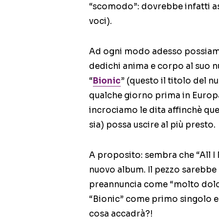
“scomodo”: dovrebbe infatti a
voci).
Ad ogni modo adesso possiamo 
dedichi anima e corpo al suo n
“
Bionic
” (questo il titolo del 
qualche giorno prima in Europa 
incrociamo le dita affinchè q
sia) possa uscire al più presto.
A proposito: sembra che “All I 
nuovo album. Il pezzo sarebbe st
preannuncia come “molto dolce”
“Bionic” come primo singolo e
cosa accadrà?!