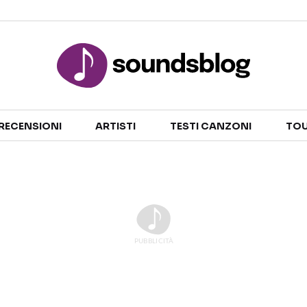
Sezioni
RECENSIONI
ARTISTI
TESTI CANZONI
TOU
NOTIZIE
ARTISTI
RECENSIONI MUSICALI
TESTI CANZONI
INTERVISTE
TOUR ED EVENTI
GOSSIP E CURIOSITÀ
TALENT SHOW